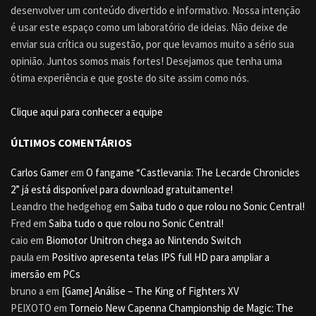
desenvolver um conteúdo divertido e informativo. Nossa intenção
é usar este espaço como um laboratório de ideias. Não deixe de
enviar sua crítica ou sugestão, por que levamos muito a sério sua
opinião. Juntos somos mais fortes! Desejamos que tenha uma
ótima experiência e que goste do site assim como nós.
Clique aqui para conhecer a equipe
ÚLTIMOS COMENTÁRIOS
Carlos Gamer
em
O fangame “Castlevania: The Lecarde Chronicles
2” já está disponível para download gratuitamente!
Leandro the hedgehog
em
Saiba tudo o que rolou no Sonic Central!
Fred
em
Saiba tudo o que rolou no Sonic Central!
caio
em
Biomotor Unitron chega ao Nintendo Switch
paula
em
Positivo apresenta telas IPS full HD para ampliar a
imersão em PCs
bruno a
em
[Game] Análise – The King of Fighters XV
PEIXOTO
em
Torneio New Capenna Championship de Magic: The