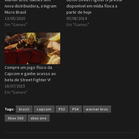
nova distribuidora, a Ingram
disponível em mídia física a
Micro Brasil
partir de hoje
13/05/2020
05/08/2014
Em "Games"
Em "Games"
Compre um jogo físico da
Capcom e ganhe acesso ao
beta de Street Fighter V!
18/07/2015
Em "Games"
Tags:
brasil
capcom
PS3
PS4
warner bros
Xbox 360
xbox one