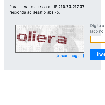
Para liberar o acesso
do IP
216.73.217.37
,
responda ao desafio abaixo.
Digite 
lado no
[trocar imagem]