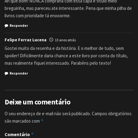
Ah que bom! NUNCA compraria com essa capa e título meio
breguinha, mas pareceu ate interessante. Pena que minha pilha de
livros com prioridade tá enooorme.
Responder
Felipe Ferraz Lucena
13 anos atrás
Gostei muito da resenha e da história. E o melhor de tudo, sem
spoiler! Dificilmente daria chance a este livro por conta do título,
mas realmente fiquei interessado. Parabéns pelo texto!
Responder
Deixe um comentário
O seu endereço de e-mail não será publicado.
Campos obrigatórios
são marcados com
*
Comentário
*