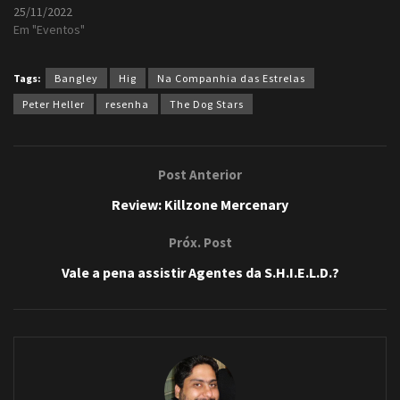
25/11/2022
Em "Eventos"
Tags:
Bangley
Hig
Na Companhia das Estrelas
Peter Heller
resenha
The Dog Stars
Post Anterior
Review: Killzone Mercenary
Próx. Post
Vale a pena assistir Agentes da S.H.I.E.L.D.?