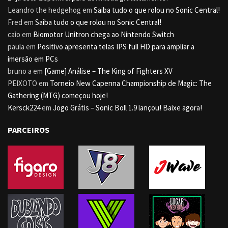
Leandro the hedgehog
em
Saiba tudo o que rolou no Sonic Central!
Fred
em
Saiba tudo o que rolou no Sonic Central!
caio
em
Biomotor Unitron chega ao Nintendo Switch
paula
em
Positivo apresenta telas IPS full HD para ampliar a
imersão em PCs
bruno a
em
[Game] Análise – The King of Fighters XV
PEIXOTO
em
Torneio New Capenna Championship de Magic: The
Gathering (MTG) começou hoje!
Kersck224
em
Jogo Grátis – Sonic Boll 1.9 lançou! Baixe agora!
PARCEIROS