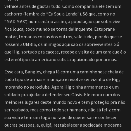
velhice antes de gastar tudo. Como companhia ele tem um
cachorro (lembra do “Eu Sou a Lenda”). Só que, como no
“MAD MAX”, num cenário assim, a população que sobrevive
fica louca, todo mundo se torna delinquente. Estuprar e
matar, tomar as coisas dos outros, vale tudo, pior do que se
fossem ZUMBIS, os inimigos aqui são os sobreviventes. Só
que Hig, sortudo pra cacete, recebe a visita de um cara que é o
estereótipo do americano sulista apaixonado por armas.
Esse cara, Bangley, chega lá com uma caminhonete cheia de
todo tipo de armas e munição e resolve ser vizinho de Hig,
morando no aeroclube. Agora Hig tinha armamento e um
soldado pra ajudar a defender seu Oásis. Ele mora num dos
melhores lugares deste mundo novo e tem proteção pra não
ser roubado, mas como todo ser humano, não tá feliz com
sua vida e tem um fogo no rabo de querer sair e conhecer
outras pessoas, e, quiçá, restabelecer a sociedade moderna.