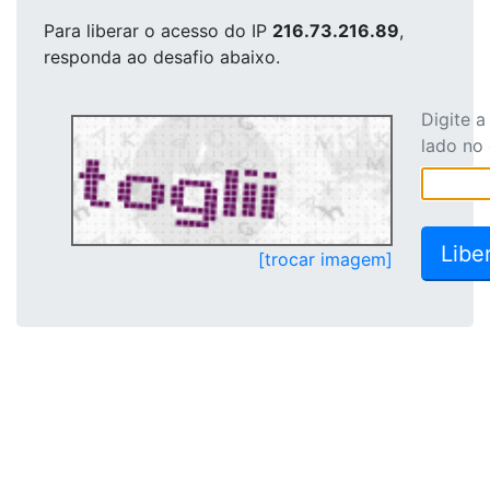
Para liberar o acesso
do IP
216.73.216.89
,
responda ao desafio abaixo.
Digite 
lado no
[trocar imagem]