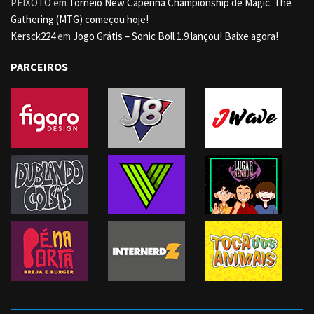
PEIXOTO
em
Torneio New Capenna Championship de Magic: The
Gathering (MTG) começou hoje!
Kersck224
em
Jogo Grátis – Sonic Boll 1.9 lançou! Baixe agora!
PARCEIROS