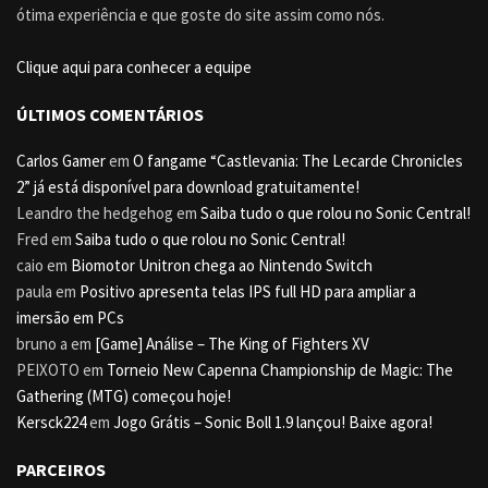
ótima experiência e que goste do site assim como nós.
Clique aqui para conhecer a equipe
ÚLTIMOS COMENTÁRIOS
Carlos Gamer
em
O fangame “Castlevania: The Lecarde Chronicles
2” já está disponível para download gratuitamente!
Leandro the hedgehog
em
Saiba tudo o que rolou no Sonic Central!
Fred
em
Saiba tudo o que rolou no Sonic Central!
caio
em
Biomotor Unitron chega ao Nintendo Switch
paula
em
Positivo apresenta telas IPS full HD para ampliar a
imersão em PCs
bruno a
em
[Game] Análise – The King of Fighters XV
PEIXOTO
em
Torneio New Capenna Championship de Magic: The
Gathering (MTG) começou hoje!
Kersck224
em
Jogo Grátis – Sonic Boll 1.9 lançou! Baixe agora!
PARCEIROS