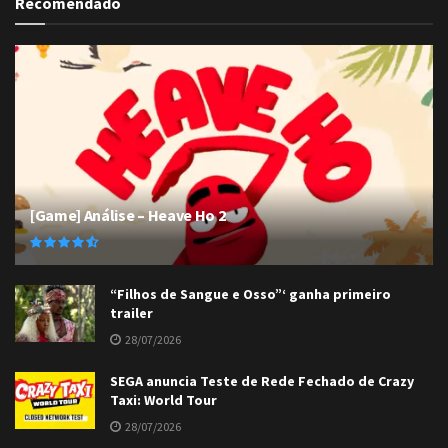
Recomendado
[Game] Análise – Heave Ho 2
“Filhos de Sangue e Osso”‘ ganha primeiro
trailer
28/07/2026
SEGA anuncia Teste de Rede Fechado de Crazy
Taxi: World Tour
28/07/2026