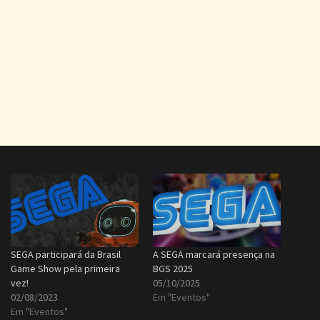
SEGA participará da Brasil
A SEGA marcará presença na
Game Show pela primeira
BGS 2025
vez!
05/10/2025
02/08/2023
Em "Eventos"
Em "Eventos"