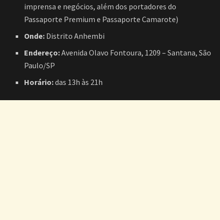
imprensa e negócios, além dos portadores do
Passaporte Premium e Passaporte Camarote)
Onde:
Distrito Anhembi
Endereço:
Avenida Olavo Fontoura, 1209 – Santana, São
Paulo/SP
Horário:
das 13h às 21h