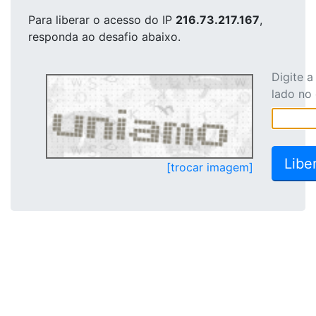
Para liberar o acesso
do IP
216.73.217.167
,
responda ao desafio abaixo.
Digite 
lado no
[trocar imagem]