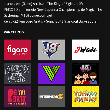
bruno a
em
[Game] Análise – The King of Fighters XV
PEIXOTO
em
Torneio New Capenna Championship de Magic: The
Gathering (MTG) começou hoje!
Kersck224
em
Jogo Grátis – Sonic Boll 1.9 lançou! Baixe agora!
PARCEIROS