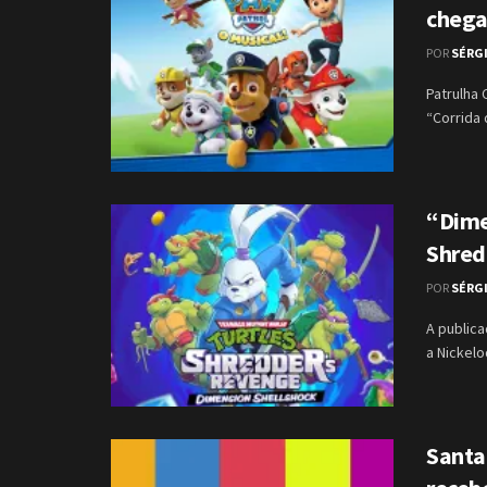
chega 
POR
SÉRG
Patrulha 
“Corrida 
“Dime
Shred
POR
SÉRG
A public
a Nickel
Santa