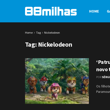
HOME
G
Home
Tag
Nickelodeon
Tag:
Nickelodeon
‘Patr
novo t
POR
SÉRG
Os filhot
Paramount