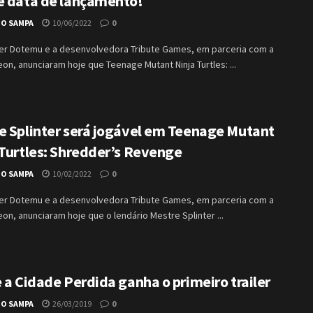
e data de lançamento!
IO SAMPA
10/06/2022
0
her Dotemu e a desenvolvedora Tribute Games, em parceria com a
on, anunciaram hoje que Teenage Mutant Ninja Turtles: ...
e Splinter será jogável em Teenage Mutant
 Turtles: Shredder’s Revenge
IO SAMPA
10/02/2022
0
her Dotemu e a desenvolvedora Tribute Games, em parceria com a
on, anunciaram hoje que o lendário Mestre Splinter ...
 a Cidade Perdida ganha o primeiro trailer
IO SAMPA
26/03/2019
0