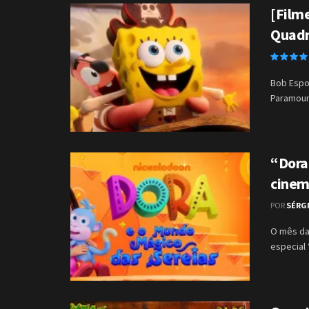
[Filme
Quad
Bob Espon
Paramount
“Dora
cinem
POR
SÉRG
O mês da
especial 