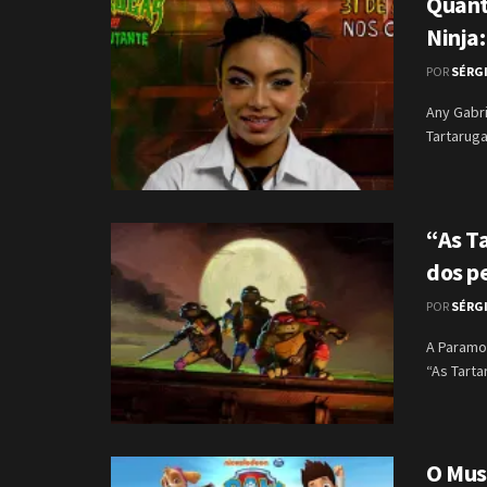
Quant
Ninja
POR
SÉRG
Any Gabr
Tartaruga
“As T
dos p
POR
SÉRG
A Paramo
“As Tarta
O Mus