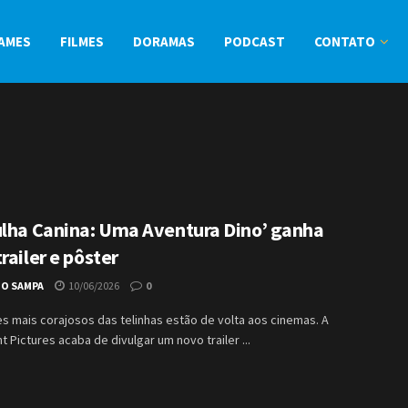
AMES
FILMES
DORAMAS
PODCAST
CONTATO
ulha Canina: Uma Aventura Dino’ ganha
railer e pôster
IO SAMPA
10/06/2026
0
es mais corajosos das telinhas estão de volta aos cinemas. A
 Pictures acaba de divulgar um novo trailer ...