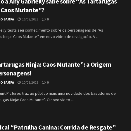
o a Any Gabrielly sabe sobre “As Tartarugas
: Caos Mutante”?
IO SAMPA
16/08/2023
0
ielly testa seu conhecimento sobre os personagens de “As
s Ninja: Caos Mutante” em novo vídeo de divulgação. A ...
artarugas Ninja: Caos Mutante”: a Origem
ersonagens!
IO SAMPA
10/08/2023
0
unt Pictures traz ao público mais uma novidade dos bastidores de
rugas Ninja: Caos Mutante”. O novo vídeo ...
ical “Patrulha Canina: Corrida de Resgate”