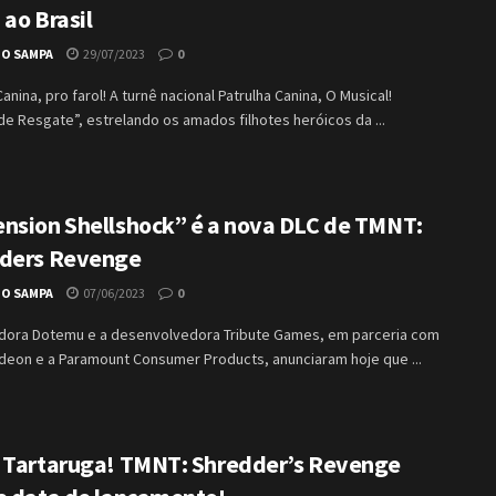
ao Brasil
IO SAMPA
29/07/2023
0
Canina, pro farol! A turnê nacional Patrulha Canina, O Musical!
de Resgate”, estrelando os amados filhotes heróicos da ...
nsion Shellshock” é a nova DLC de TMNT:
ders Revenge
IO SAMPA
07/06/2023
0
adora Dotemu e a desenvolvedora Tribute Games, em parceria com
odeon e a Paramount Consumer Products, anunciaram hoje que ...
 Tartaruga! TMNT: Shredder’s Revenge