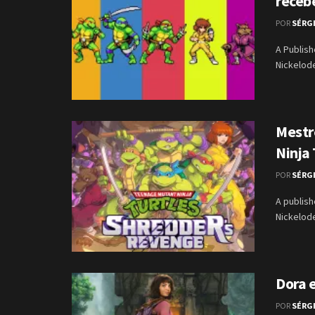
receb
POR
SÉRG
A Publis
Nickelode
Mestr
Ninja
POR
SÉRG
A publis
Nickelode
Dora e
POR
SÉRG