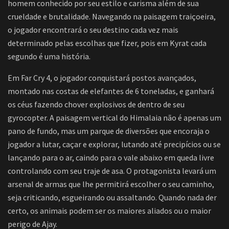
homem conhecido por seu estilo e carisma além de sua
crueldade e brutalidade. Navegando na paisagem traiçoeira,
o jogador encontrará o seu destino cada vez mais
determinado pelas escolhas que fizer, pois em Kyrat cada
segundo é uma história.
Em Far Cry 4, o jogador conquistará postos avançados,
montado nas costas de elefantes de 6 toneladas, e ganhará
os céus fazendo chover explosivos de dentro de seu
gyrocopter. A paisagem vertical do Himalaia não é apenas um
pano de fundo, mas um parque de diversões que encoraja o
jogador a lutar, caçar e explorar, lutando até precipícios ou se
lançando para o ar, caindo para o vale abaixo em queda livre
controlando com seu traje de asa. O protagonista levará um
arsenal de armas que lhe permitirá escolher o seu caminho,
seja criticando, esgueirando ou assaltando. Quando nada der
certo, os animais podem ser os maiores aliados ou o maior
perigo de Ajay.