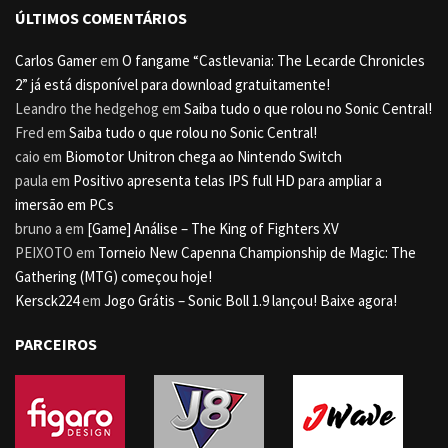
ÚLTIMOS COMENTÁRIOS
Carlos Gamer
em
O fangame “Castlevania: The Lecarde Chronicles
2” já está disponível para download gratuitamente!
Leandro the hedgehog
em
Saiba tudo o que rolou no Sonic Central!
Fred
em
Saiba tudo o que rolou no Sonic Central!
caio
em
Biomotor Unitron chega ao Nintendo Switch
paula
em
Positivo apresenta telas IPS full HD para ampliar a
imersão em PCs
bruno a
em
[Game] Análise – The King of Fighters XV
PEIXOTO
em
Torneio New Capenna Championship de Magic: The
Gathering (MTG) começou hoje!
Kersck224
em
Jogo Grátis – Sonic Boll 1.9 lançou! Baixe agora!
PARCEIROS