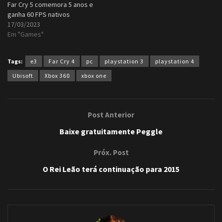
Far Cry 5 comemora 5 anos e
ganha 60 FPS nativos
17/03/2023
Em "Games"
Tags:
e3
Far Cry 4
pc
playstation 3
playstation 4
Ubisoft
Xbox 360
xbox one
Post Anterior
Baixe gratuitamente Peggle
Próx. Post
O Rei Leão terá continuação para 2015