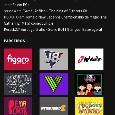
imersão em PCs
bruno a
em
[Game] Análise – The King of Fighters XV
PEIXOTO
em
Torneio New Capenna Championship de Magic: The
Gathering (MTG) começou hoje!
Kersck224
em
Jogo Grátis – Sonic Boll 1.9 lançou! Baixe agora!
PARCEIROS