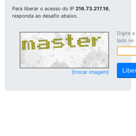
Para liberar o acesso
do IP
216.73.217.16
,
responda ao desafio abaixo.
Digite 
lado no
[trocar imagem]