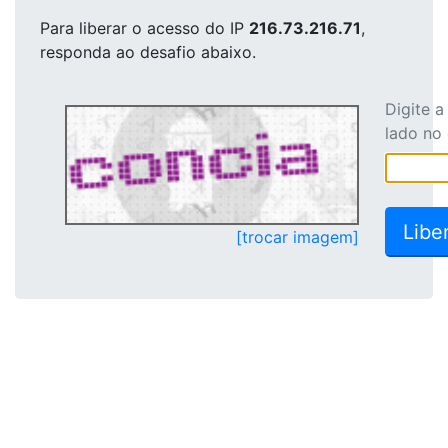
Para liberar o acesso
do IP
216.73.216.71
,
responda ao desafio abaixo.
Digite 
lado no
[trocar imagem]