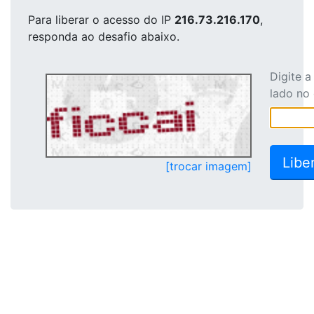
Para liberar o acesso
do IP
216.73.216.170
,
responda ao desafio abaixo.
Digite 
lado no
[trocar imagem]