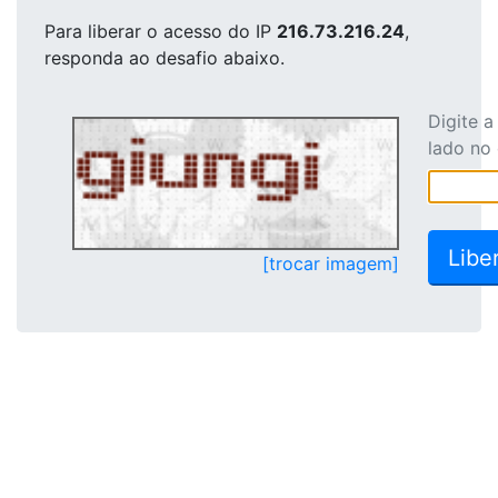
Para liberar o acesso
do IP
216.73.216.24
,
responda ao desafio abaixo.
Digite 
lado no
[trocar imagem]