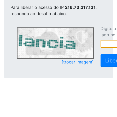
Para liberar o acesso
do IP
216.73.217.131
,
responda ao desafio abaixo.
Digite 
lado no
[trocar imagem]