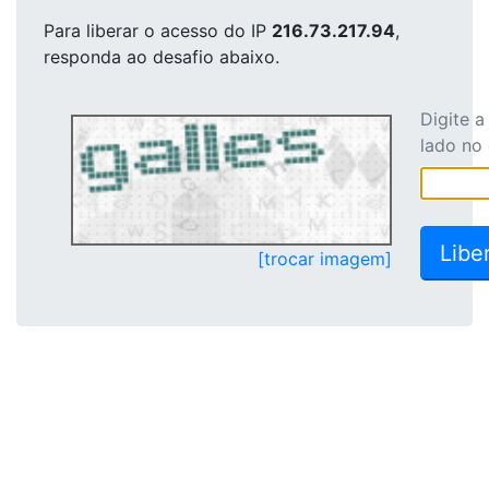
Para liberar o acesso
do IP
216.73.217.94
,
responda ao desafio abaixo.
Digite 
lado no
[trocar imagem]