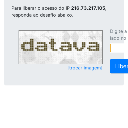
Para liberar o acesso
do IP
216.73.217.105
,
responda ao desafio abaixo.
Digite 
lado no
[trocar imagem]