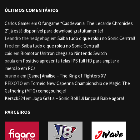
ÚLTIMOS COMENTÁRIOS
Carlos Gamer
em
O fangame “Castlevania: The Lecarde Chronicles
2” já está disponível para download gratuitamente!
Leandro the hedgehog
em
Saiba tudo o que rolou no Sonic Central!
Fred
em
Saiba tudo o que rolou no Sonic Central!
caio
em
Biomotor Unitron chega ao Nintendo Switch
paula
em
Positivo apresenta telas IPS full HD para ampliar a
imersão em PCs
bruno a
em
[Game] Análise – The King of Fighters XV
PEIXOTO
em
Torneio New Capenna Championship de Magic: The
Gathering (MTG) começou hoje!
Kersck224
em
Jogo Grátis – Sonic Boll 1.9 lançou! Baixe agora!
PARCEIROS