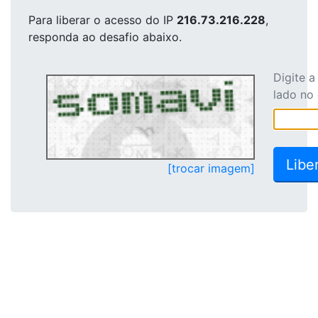
Para liberar o acesso
do IP
216.73.216.228
,
responda ao desafio abaixo.
Digite 
lado no
[trocar imagem]