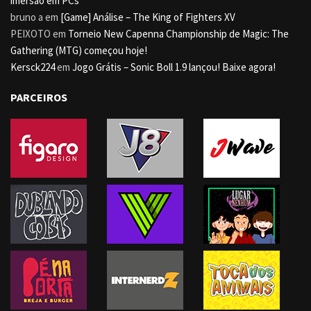
imersão em PCs
bruno a
em
[Game] Análise – The King of Fighters XV
PEIXOTO
em
Torneio New Capenna Championship de Magic: The
Gathering (MTG) começou hoje!
Kersck224
em
Jogo Grátis – Sonic Boll 1.9 lançou! Baixe agora!
PARCEIROS