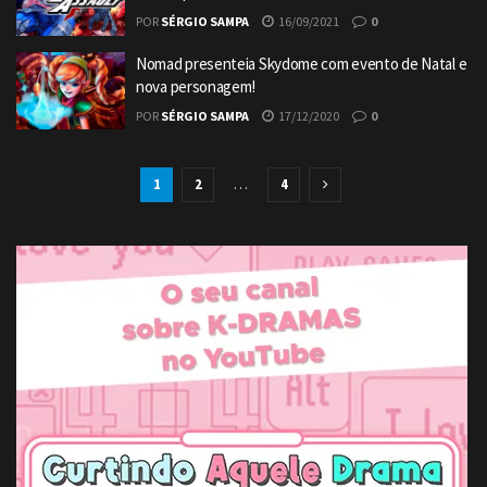
POR
SÉRGIO SAMPA
16/09/2021
0
Nomad presenteia Skydome com evento de Natal e
nova personagem!
POR
SÉRGIO SAMPA
17/12/2020
0
1
2
…
4