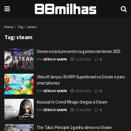
Home
Tag
steam
Tag:
steam
Steam estará presente na gamescom latam 2025
POR
SÉRGIO SAMPA
11/02/2025
0
Ubisoft lançou BUMP! Superbrawl na Steam e para
smartphones
POR
SÉRGIO SAMPA
30/01/2025
0
Assassin’s Creed Mirage chegou à Steam
POR
SÉRGIO SAMPA
17/10/2024
0
The Talos Principle 2 ganha demo no Steam