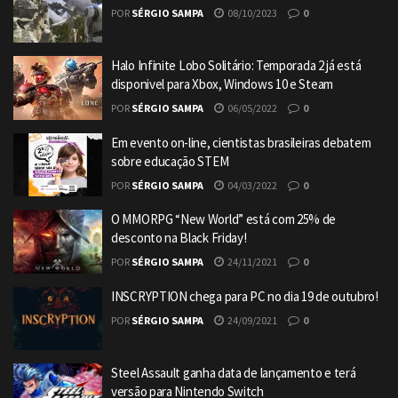
POR
SÉRGIO SAMPA
08/10/2023
0
Halo Infinite Lobo Solitário: Temporada 2 já está
disponivel para Xbox, Windows 10 e Steam
POR
SÉRGIO SAMPA
06/05/2022
0
Em evento on-line, cientistas brasileiras debatem
sobre educação STEM
POR
SÉRGIO SAMPA
04/03/2022
0
O MMORPG “New World” está com 25% de
desconto na Black Friday!
POR
SÉRGIO SAMPA
24/11/2021
0
INSCRYPTION chega para PC no dia 19 de outubro!
POR
SÉRGIO SAMPA
24/09/2021
0
Steel Assault ganha data de lançamento e terá
versão para Nintendo Switch