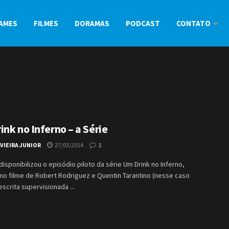
AMES
FILMES
DORAMAS
PODCAST
CONTATO
nk no Inferno – a Série
VIEIRA JUNIOR
27/03/2014
1
 disponibilizou o episódio piloto da série Um Drink no Inferno,
no filme de Robert Rodriguez e Quentin Tarantino (nesse caso
crita supervisionada ...