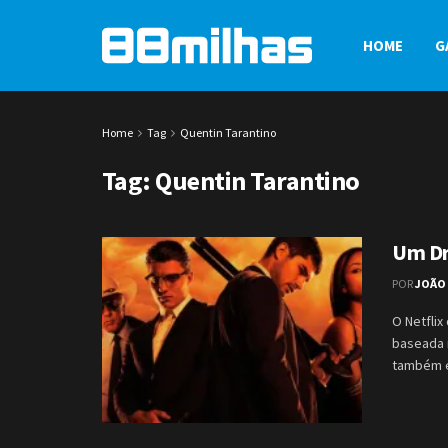
HOME
G
Home
Tag
Quentin Tarantino
Tag:
Quentin Tarantino
Um Dri
POR
JOÃO 
O Netflix
baseada 
também es