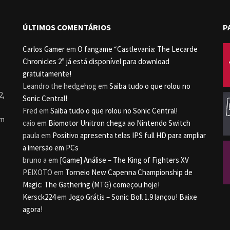
ÚLTIMOS COMENTÁRIOS
P
Carlos Gamer
em
O fangame “Castlevania: The Lecarde
Chronicles 2” já está disponível para download
gratuitamente!
Leandro the hedgehog
em
Saiba tudo o que rolou no
2,
Sonic Central!
Fred
em
Saiba tudo o que rolou no Sonic Central!
um
caio
em
Biomotor Unitron chega ao Nintendo Switch
paula
em
Positivo apresenta telas IPS full HD para ampliar
a imersão em PCs
bruno a
em
[Game] Análise – The King of Fighters XV
PEIXOTO
em
Torneio New Capenna Championship de
Magic: The Gathering (MTG) começou hoje!
Kersck224
em
Jogo Grátis – Sonic Boll 1.9 lançou! Baixe
agora!