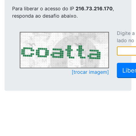
Para liberar o acesso
do IP
216.73.216.170
,
responda ao desafio abaixo.
Digite 
lado no
[trocar imagem]