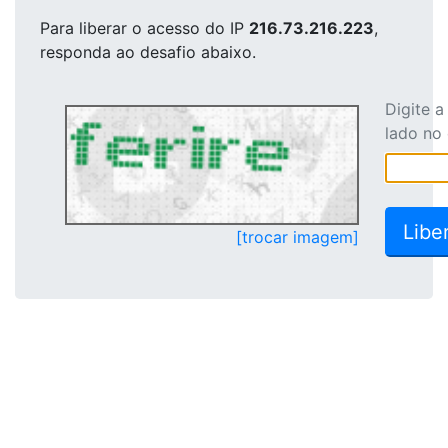
Para liberar o acesso
do IP
216.73.216.223
,
responda ao desafio abaixo.
Digite 
lado no
[trocar imagem]