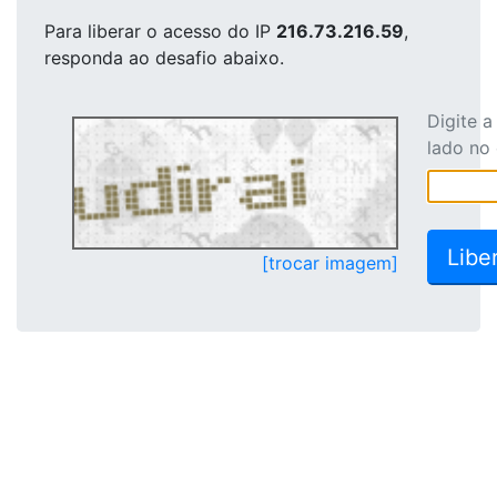
Para liberar o acesso
do IP
216.73.216.59
,
responda ao desafio abaixo.
Digite 
lado no
[trocar imagem]