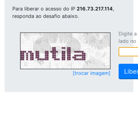
Para liberar o acesso
do IP
216.73.217.114
,
responda ao desafio abaixo.
Digite 
lado no
[trocar imagem]