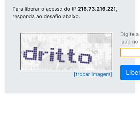
Para liberar o acesso
do IP
216.73.216.221
,
responda ao desafio abaixo.
Digite 
lado no
[trocar imagem]