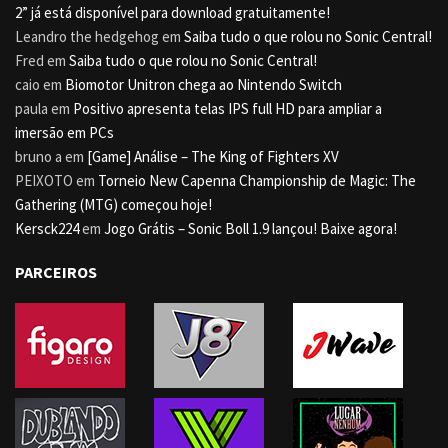
2” já está disponível para download gratuitamente!
Leandro the hedgehog
em
Saiba tudo o que rolou no Sonic Central!
Fred
em
Saiba tudo o que rolou no Sonic Central!
caio
em
Biomotor Unitron chega ao Nintendo Switch
paula
em
Positivo apresenta telas IPS full HD para ampliar a
imersão em PCs
bruno a
em
[Game] Análise – The King of Fighters XV
PEIXOTO
em
Torneio New Capenna Championship de Magic: The
Gathering (MTG) começou hoje!
Kersck224
em
Jogo Grátis – Sonic Boll 1.9 lançou! Baixe agora!
PARCEIROS