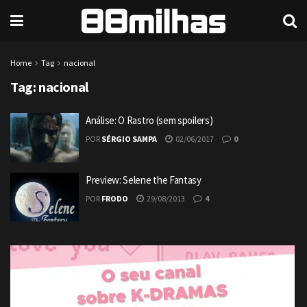
Home
Tag
nacional
Tag:
nacional
Análise: O Rastro (sem spoilers)
POR
SÉRGIO SAMPA
02/06/2017
0
Preview: Selene the Fantasy
POR
FRODO
29/08/2013
4