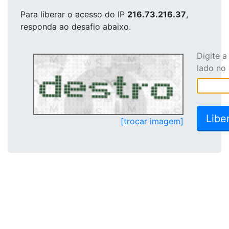
Para liberar o acesso
do IP
216.73.216.37
,
responda ao desafio abaixo.
Digite 
lado no
[trocar imagem]