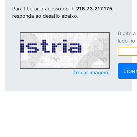
Para liberar o acesso
do IP
216.73.217.175
,
responda ao desafio abaixo.
Digite 
lado no
[trocar imagem]