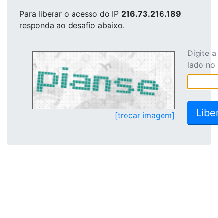
Para liberar o acesso
do IP
216.73.216.189
,
responda ao desafio abaixo.
Digite 
lado no
[trocar imagem]