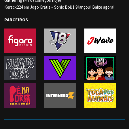
Gathering (MTG) começou hoje!
Kersck224
em
Jogo Grátis – Sonic Boll 1.9 lançou! Baixe agora!
PARCEIROS