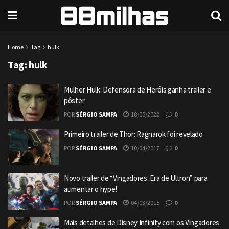
Home
Tag
hulk
Tag:
hulk
Mulher Hulk: Defensora de Heróis ganha trailer e
pôster
POR
SÉRGIO SAMPA
18/05/2022
0
Primeiro trailer de Thor: Ragnarok foi revelado
POR
SÉRGIO SAMPA
10/04/2017
0
Novo trailer de “Vingadores: Era de Ultron” para
aumentar o hype!
POR
SÉRGIO SAMPA
04/03/2015
0
Mais detalhes de Disney Infinity com os Vingadores