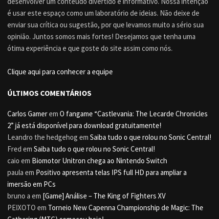
desenvolver um conteúdo divertido e informativo. Nossa intenção
é usar este espaço como um laboratório de ideias. Não deixe de
enviar sua crítica ou sugestão, por que levamos muito a sério sua
opinião. Juntos somos mais fortes! Desejamos que tenha uma
ótima experiência e que goste do site assim como nós.
Clique aqui para conhecer a equipe
ÚLTIMOS COMENTÁRIOS
Carlos Gamer
em
O fangame “Castlevania: The Lecarde Chronicles
2” já está disponível para download gratuitamente!
Leandro the hedgehog
em
Saiba tudo o que rolou no Sonic Central!
Fred
em
Saiba tudo o que rolou no Sonic Central!
caio
em
Biomotor Unitron chega ao Nintendo Switch
paula
em
Positivo apresenta telas IPS full HD para ampliar a
imersão em PCs
bruno a
em
[Game] Análise – The King of Fighters XV
PEIXOTO
em
Torneio New Capenna Championship de Magic: The