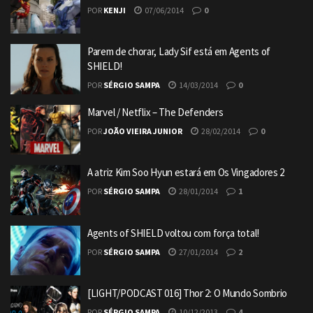
POR
KENJI
07/06/2014
0
Parem de chorar, Lady Sif está em Agents of
SHIELD!
POR
SÉRGIO SAMPA
14/03/2014
0
Marvel / Netflix – The Defenders
POR
JOÃO VIEIRA JUNIOR
28/02/2014
0
A atriz Kim Soo Hyun estará em Os Vingadores 2
POR
SÉRGIO SAMPA
28/01/2014
1
Agents of SHIELD voltou com força total!
POR
SÉRGIO SAMPA
27/01/2014
2
[LIGHT/PODCAST 016] Thor 2: O Mundo Sombrio
POR
SÉRGIO SAMPA
10/12/2013
4