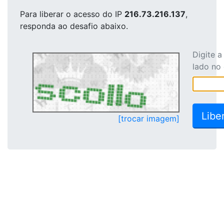
Para liberar o acesso
do IP
216.73.216.137
,
responda ao desafio abaixo.
Digite 
lado no
[trocar imagem]