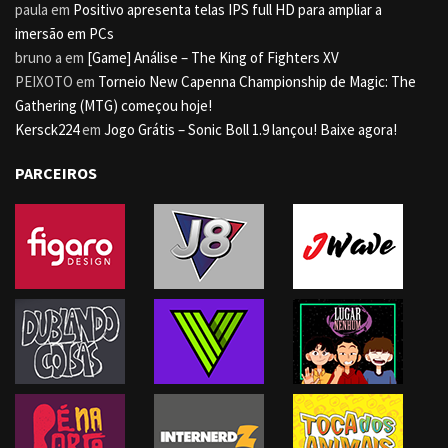
paula
em
Positivo apresenta telas IPS full HD para ampliar a
imersão em PCs
bruno a
em
[Game] Análise – The King of Fighters XV
PEIXOTO
em
Torneio New Capenna Championship de Magic: The
Gathering (MTG) começou hoje!
Kersck224
em
Jogo Grátis – Sonic Boll 1.9 lançou! Baixe agora!
PARCEIROS