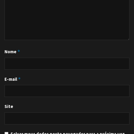
Nome
*
E-mail
*
Site
Salvar meus dados neste navegador para a próxima vez