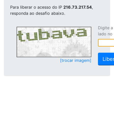
Para liberar o acesso
do IP
216.73.217.54
,
responda ao desafio abaixo.
Digite 
lado no
[trocar imagem]