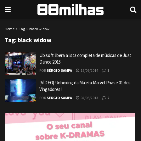
Home
Tag
black widow
Tag:
black widow
Ubisoft libera a lista completa de músicas de Just
Dance 2015
POR
SÉRGIO SAMPA
15/09/2014
1
[VÍDEO] Unboxing da Maleta Marvel Phase 01 dos
Vingadores!
POR
SÉRGIO SAMPA
04/05/2013
2