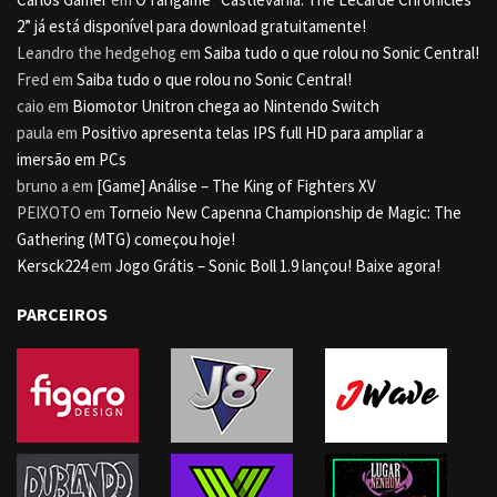
2” já está disponível para download gratuitamente!
Leandro the hedgehog
em
Saiba tudo o que rolou no Sonic Central!
Fred
em
Saiba tudo o que rolou no Sonic Central!
caio
em
Biomotor Unitron chega ao Nintendo Switch
paula
em
Positivo apresenta telas IPS full HD para ampliar a
imersão em PCs
bruno a
em
[Game] Análise – The King of Fighters XV
PEIXOTO
em
Torneio New Capenna Championship de Magic: The
Gathering (MTG) começou hoje!
Kersck224
em
Jogo Grátis – Sonic Boll 1.9 lançou! Baixe agora!
PARCEIROS