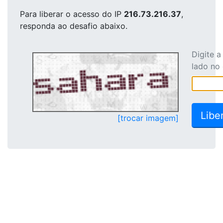
Para liberar o acesso
do IP
216.73.216.37
,
responda ao desafio abaixo.
Digite 
lado no
[trocar imagem]