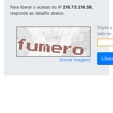
Para liberar o acesso
do IP
216.73.216.58
,
responda ao desafio abaixo.
Digite 
lado no
[trocar imagem]