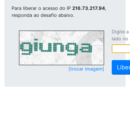
Para liberar o acesso
do IP
216.73.217.94
,
responda ao desafio abaixo.
Digite 
lado no
[trocar imagem]