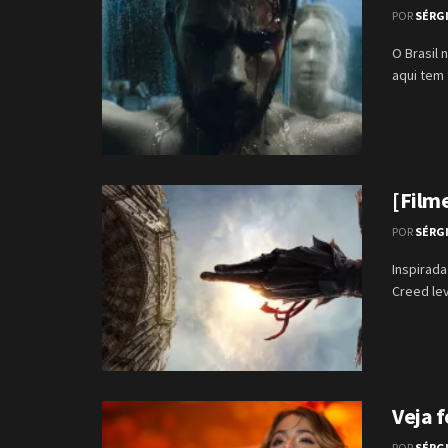
POR
SÉRG
O Brasil 
aqui tem 
[Filme
POR
SÉRG
Inspirada
Creed lev
Veja f
POR
SÉRG