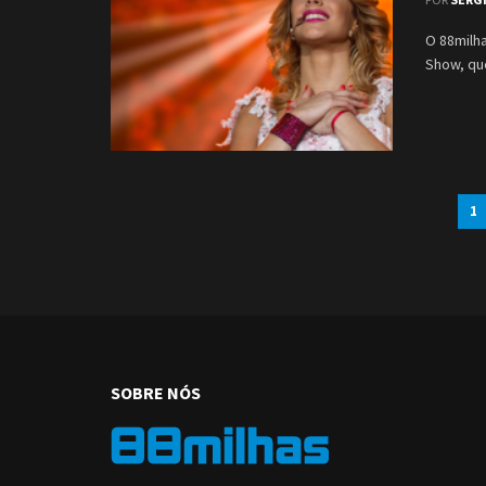
O 88milha
Show, que
1
SOBRE NÓS