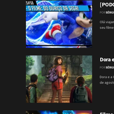
[PODC
POR
SÉRG
Olá viaja
seu filme
Dora e
POR
SÉRG
Dora e a 
de agosto