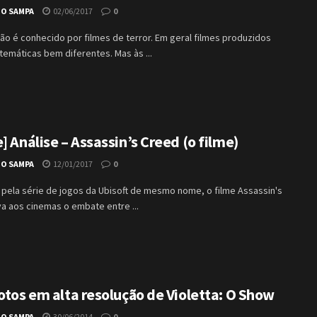
IO SAMPA
02/06/2017
0
não é conhecido por filmes de terror. Em geral filmes produzidos
temáticas bem diferentes. Mas às ...
] Análise – Assassin’s Creed (o filme)
IO SAMPA
12/01/2017
0
 pela série de jogos da Ubisoft de mesmo nome, o filme Assassin's
a aos cinemas o embate entre ...
otos em alta resolução de Violetta: O Show
IO SAMPA
30/06/2014
0