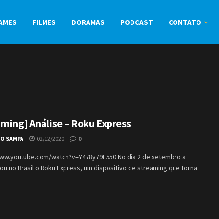
AMES
FILMES
DORAMAS
PODCAST
CONTATO
aming] Análise – Roku Express
IO SAMPA
02/12/2020
0
www.youtube.com/watch?v=Y478y79F550 No dia 2 de setembro a
ou no Brasil o Roku Express, um dispositivo de streaming que torna