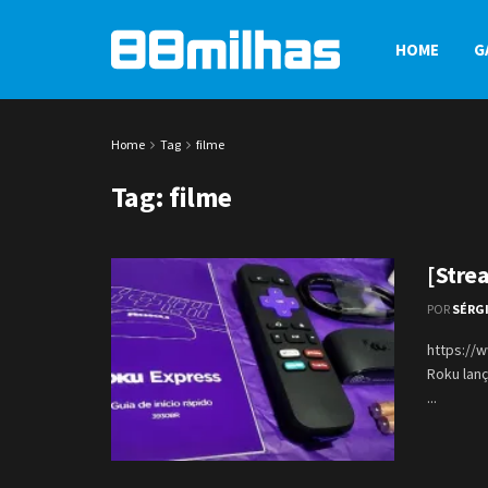
HOME
G
Home
Tag
filme
Tag:
filme
[Stre
POR
SÉRG
https://
Roku lanç
...