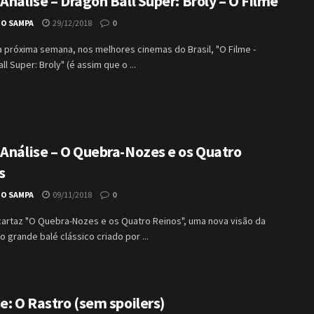
Análise – Dragon Ball Super: Broly – O Filme
IO SAMPA
29/12/2018
0
a próxima semana, nos melhores cinemas do Brasil, "O Filme -
ll Super: Broly" (é assim que o ...
 Análise – O Quebra-Nozes e os Quatro
s
IO SAMPA
09/11/2018
0
cartaz "O Quebra-Nozes e os Quatro Reinos", uma nova visão da
do grande balé clássico criado por ...
e: O Rastro (sem spoilers)