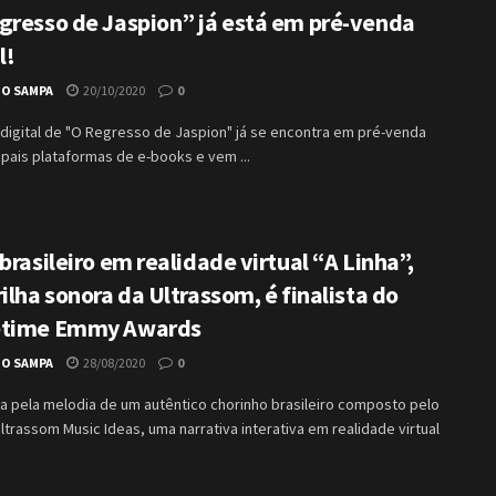
gresso de Jaspion” já está em pré-venda
l!
IO SAMPA
20/10/2020
0
digital de "O Regresso de Jaspion" já se encontra em pré-venda
ipais plataformas de e-books e vem ...
brasileiro em realidade virtual “A Linha”,
ilha sonora da Ultrassom, é finalista do
etime Emmy Awards
IO SAMPA
28/08/2020
0
a pela melodia de um autêntico chorinho brasileiro composto pelo
ltrassom Music Ideas, uma narrativa interativa em realidade virtual