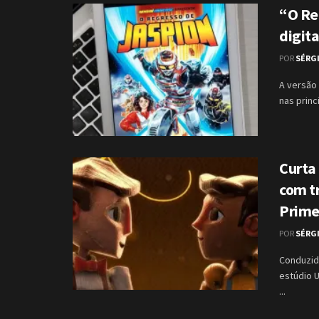
“O Re
digita
POR
SÉRG
A versão 
nas princ
Curta 
com tr
Prim
POR
SÉRG
Conduzid
estúdio U
...