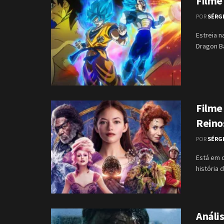
Filme 
POR
SÉRG
Estreia n
Dragon Ba
Filme
Reino
POR
SÉRG
Está em 
história 
Anális