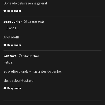
Obrigado pela resenha galera!
Responder
Joao Junior
13 anos atrás
…5 anos …
Anotado!!!
Responder
Gustavo
13 anos atrás
Felipe,
eu prefiro bjunda – mas antes do banho.
abs e valeu! Gustavo
Responder