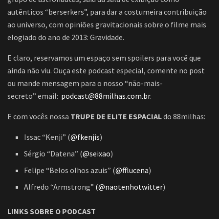
autênticos “berserkers”, para dar a costumeira contribuição
ao universo, com opiniões gravitacionais sobre o filme mais
elogiado do ano de 2013: Gravidade.
E claro, reservamos um espaço sem spoilers para você que
ainda não viu. Ouça este podcast especial, comente no post
ou mande mensagem para o nosso “não-mais-
secreto” email:
podcast@88milhas.com.br
.
E com vocês nossa
TRUPE DE ELITE ESPACIAL
do 88milhas:
Issac “Kenji” (
@fkenjis
)
Sérgio “Datena” (
@seixao
)
Felipe “Belos olhos azuis” (
@fflucena
)
Alfredo “Armstrong”
(
@naotenhotwitter
)
LINKS SOBRE O PODCAST