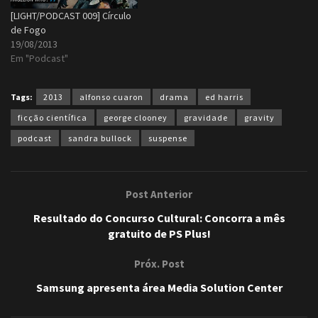
[LIGHT/PODCAST 009] Círculo
de Fogo
19/08/2013
Em "Podcast"
Tags:
2013
alfonso cuaron
drama
ed harris
ficção científica
george clooney
gravidade
gravity
podcast
sandra bullock
suspense
Post Anterior
Resultado do Concurso Cultural: Concorra a mês
gratuito de PS Plus!
Próx. Post
Samsung apresenta área Media Solution Center