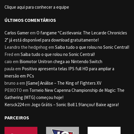
Clique aqui para conhecer a equipe
ÚLTIMOS COMENTÁRIOS
Carlos Gamer
em
O fangame “Castlevania: The Lecarde Chronicles
2” já está disponível para download gratuitamente!
Leandro the hedgehog
em
Saiba tudo o que rolou no Sonic Central!
Fred
em
Saiba tudo o que rolou no Sonic Central!
caio
em
Biomotor Unitron chega ao Nintendo Switch
paula
em
Positivo apresenta telas IPS full HD para ampliar a
imersão em PCs
bruno a
em
[Game] Análise – The King of Fighters XV
PEIXOTO
em
Torneio New Capenna Championship de Magic: The
Gathering (MTG) começou hoje!
Kersck224
em
Jogo Grátis – Sonic Boll 1.9 lançou! Baixe agora!
PARCEIROS