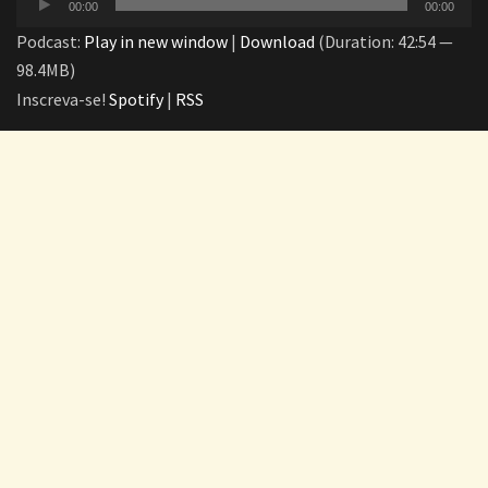
00:00
00:00
de
Podcast:
Play in new window
|
Download
(Duration: 42:54 —
áudio
98.4MB)
Inscreva-se!
Spotify
|
RSS