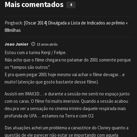
Mais comentados
4
Pingback:
[Oscar 2014] Divulgada a Lista de Indicados ao prêmio «
88milhas
Joao Junior
13 anos atrás
Estou com a turma Kenji / Felipe.
Não acho que o filme chegara no patamar do 2001 somente porque
os “tempos são outros”.
E pra quem pegar 2001 hoje mesmo vai achar o filme devagar…e
muito! (atenção que gosto bastante desse filme).
Assisti em IMAX3D… e durante a sessão me senti no espaço junto
com os caras. O filme foi muito imersivo. Quando a sessão acabou
deu pra ver a sensação no cinema inteiro daquele respirada mais
profunda de UFA… estamos na Terra e com O2.
Das atuações achei um problema a canastrice do Cloney quanto a
questão de ele parecer não estar se importando com aquela