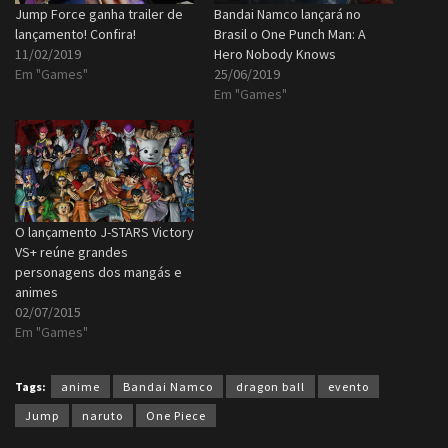
Jump Force ganha trailer de
Bandai Namco lançará no
lançamento! Confira!
Brasil o One Punch Man: A
11/02/2019
Hero Nobody Knows
Em "Games"
25/06/2019
Em "Games"
O lançamento J-STARS Victory
VS+ reúne grandes
personagens dos mangás e
animes
02/07/2015
Em "Games"
Tags:
anime
Bandai Namco
dragon ball
evento
Jump
naruto
One Piece