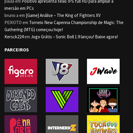
paula
em
Positivo apresenta telas IPS full HD para ampliar a
imersão em PCs
bruno a
em
[Game] Análise – The King of Fighters XV
PEIXOTO
em
Torneio New Capenna Championship de Magic: The
Gathering (MTG) começou hoje!
Kersck224
em
Jogo Grátis – Sonic Boll 1.9 lançou! Baixe agora!
PARCEIROS