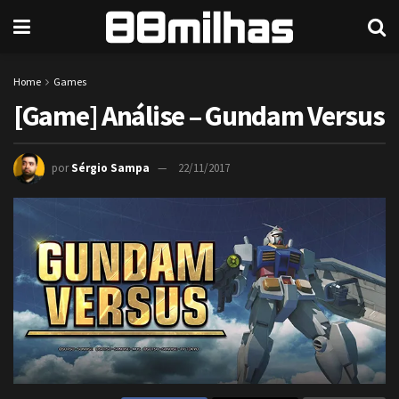
Home
Games
[Game] Análise – Gundam Versus
por
Sérgio Sampa
22/11/2017