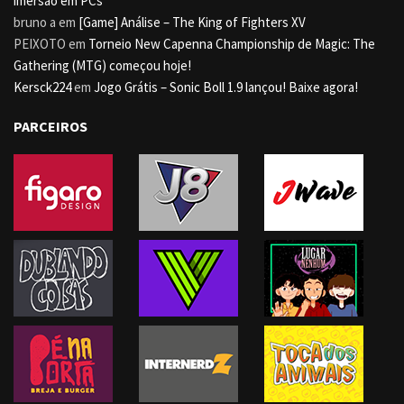
imersão em PCs
bruno a
em
[Game] Análise – The King of Fighters XV
PEIXOTO
em
Torneio New Capenna Championship de Magic: The
Gathering (MTG) começou hoje!
Kersck224
em
Jogo Grátis – Sonic Boll 1.9 lançou! Baixe agora!
PARCEIROS