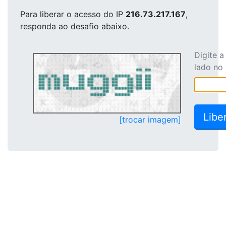
Para liberar o acesso
do IP
216.73.217.167
,
responda ao desafio abaixo.
Digite 
lado no
[trocar imagem]