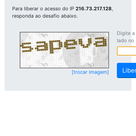
Para liberar o acesso
do IP
216.73.217.128
,
responda ao desafio abaixo.
Digite 
lado no
[trocar imagem]