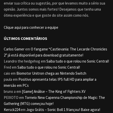
enviar sua crítica ou sugestão, por que levamos muito a sério sua
opinião. Juntos somos mais fortes! Desejamos que tenha uma
ótima experiência e que goste do site assim como nós.
Clique aqui para conhecer a equipe
ÚLTIMOS COMENTÁRIOS
Carlos Gamer
em
O fangame “Castlevania: The Lecarde Chronicles
2” já está disponível para download gratuitamente!
Leandro the hedgehog
em
Saiba tudo o que rolou no Sonic Central!
Fred
em
Saiba tudo o que rolou no Sonic Central!
caio
em
Biomotor Unitron chega ao Nintendo Switch
paula
em
Positivo apresenta telas IPS full HD para ampliar a
imersão em PCs
bruno a
em
[Game] Análise – The King of Fighters XV
PEIXOTO
em
Torneio New Capenna Championship de Magic: The
Gathering (MTG) começou hoje!
Kersck224
em
Jogo Grátis – Sonic Boll 1.9 lançou! Baixe agora!