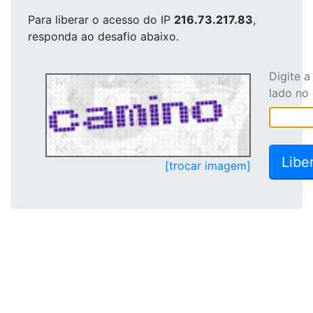
Para liberar o acesso
do IP
216.73.217.83
,
responda ao desafio abaixo.
Digite 
lado no
[trocar imagem]