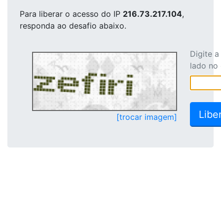
Para liberar o acesso
do IP
216.73.217.104
,
responda ao desafio abaixo.
Digite 
lado no
[trocar imagem]