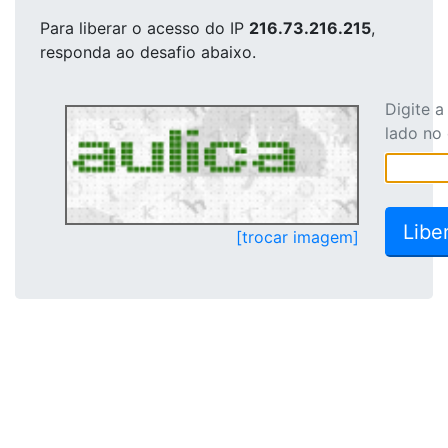
Para liberar o acesso
do IP
216.73.216.215
,
responda ao desafio abaixo.
Digite 
lado no
[trocar imagem]