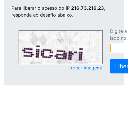
Para liberar o acesso
do IP
216.73.216.23
,
responda ao desafio abaixo.
Digite 
lado no
[trocar imagem]